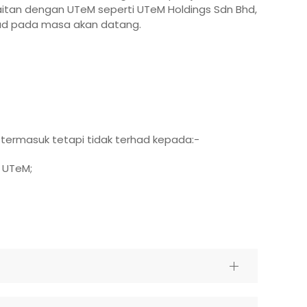
aitan dengan UTeM seperti UTeM Holdings Sdn Bhd,
jud pada masa akan datang.
 termasuk tetapi tidak terhad kepada:-
k UTeM;