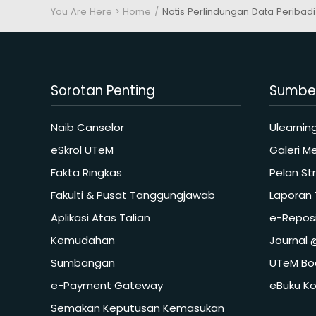
You Are Here > Home
Notis Perlindungan Data Peribadi
Sorotan Penting
Sumbe
Naib Canselor
Ulearnin
eSkrol UTeM
Galeri M
Fakta Ringkas
Pelan St
Fakulti & Pusat Tanggungjawab
Laporan
Aplikasi Atas Talian
e-Reposi
Kemudahan
Journal
Sumbangan
UTeM Boo
e-Payment Gateway
eBuku Ko
Semakan Keputusan Kemasukan