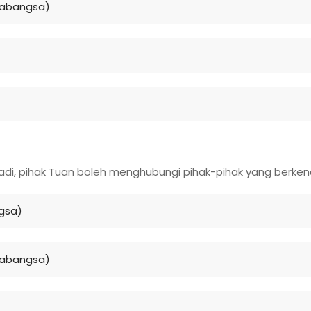
rabangsa)
di, pihak Tuan boleh menghubungi pihak-pihak yang berken
gsa)
rabangsa)