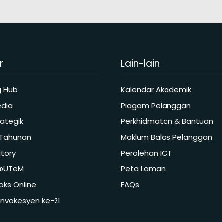
r
Lain-lain
g Hub
Kalendar Akademik
edia
Piagam Pelanggan
rategik
Perkhidmatan & Bantuan
 Tahunan
Maklum Balas Pelanggan
tory
Perolehan ICT
 @UTeM
Peta Laman
ks Online
FAQs
nvokesyen ke-21