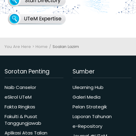
You Are Here > Home
Soalan Lazim
Sorotan Penting
Sumber
Naib Canselor
Ulearning Hub
eSkrol UTeM
Galeri Media
Fakta Ringkas
Pelan Strategik
Fakulti & Pusat
Laporan Tahunan
Tanggungjawab
e-Repository
Aplikasi Atas Talian
Journal @UTeM